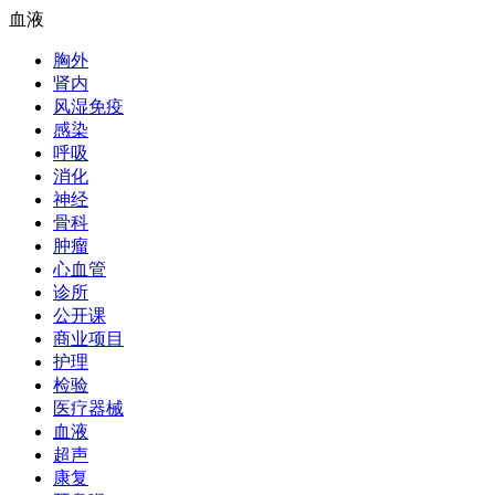
血液
胸外
肾内
风湿免疫
感染
呼吸
消化
神经
骨科
肿瘤
心血管
诊所
公开课
商业项目
护理
检验
医疗器械
血液
超声
康复