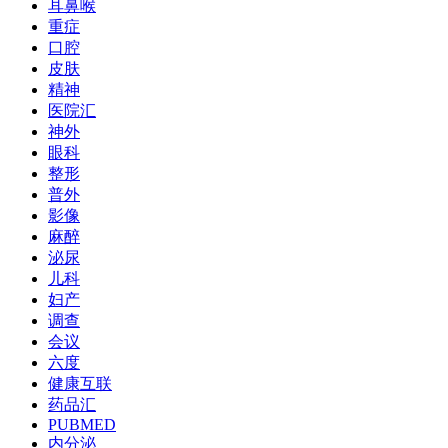
耳鼻喉
重症
口腔
皮肤
精神
医院汇
神外
眼科
整形
普外
影像
麻醉
泌尿
儿科
妇产
调查
会议
六度
健康互联
药品汇
PUBMED
内分泌